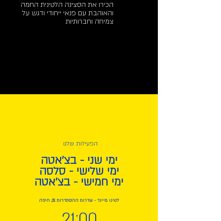
הכירו את הסצינה הלטינית החמה
והאוהבת עם פנאי ייחודי ודגש על
צמיחה וחברותיות
הפעילות שלנו
ימי שני - בצ'אטה
ימי שלישי - סלסה
ימי חמישי - בצ'אטה
לטינו מיינד - שדרות ההסתדרות 31, חיפה
21:00