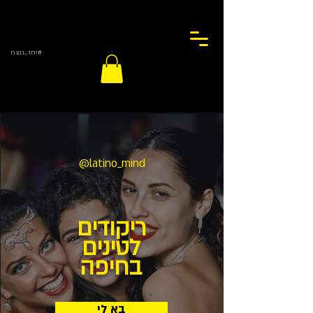
#יחד_ננצח
@latino_mind
ריקודים
לטינים
בחיפה
בא לי