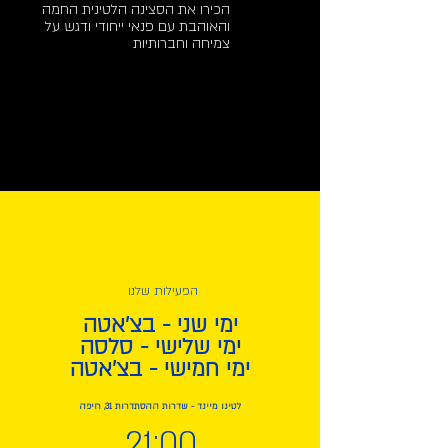
הכירו את הסצינה הלטינית החמה
והאוהבת עם פנאי ייחודי ודגש על
צמיחה וחברותיות
הפעילות שלנו
ימי שני - בצ'אטה
ימי שלישי - סלסה
ימי חמישי - בצ'אטה
לטינו מיינד - שדרות ההסתדרות 31, חיפה
21:00