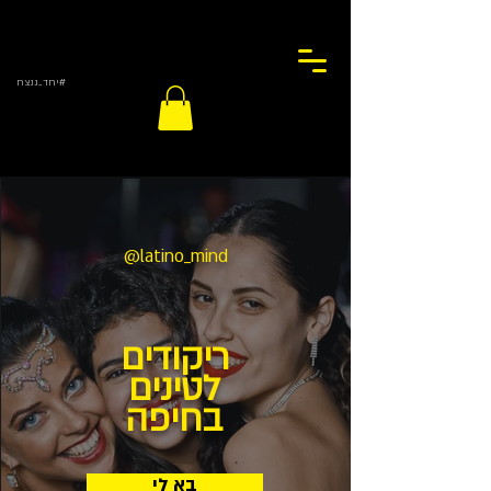
#יחד_ננצח
@latino_mind
ריקודים
לטינים
בחיפה
בא לי