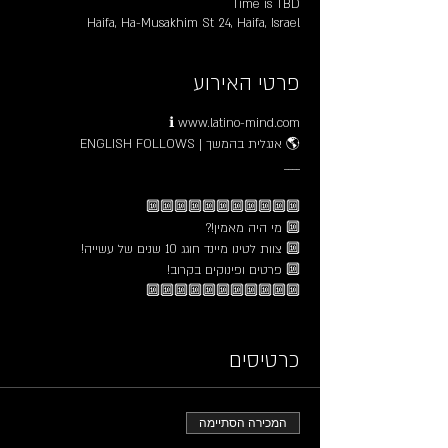
Time is TBD
Haifa, Ha-Musakhim St 24, Haifa, Israel
פרטי האירוע
ℹ️ www.latino-mind.com
🌎 אנגלית בהמשך | ENGLISH FOLLOWS
____
🔟🔟🔟🔟🔟🔟🔟🔟🔟🔟🔟
🔟 מי היה מאמין!?
🔟 צוות לטינו מיינד חוגג 10 שנים של עשייה!
🔟 פרטים ופינוקים בקרוב!
🔟🔟🔟🔟🔟🔟🔟🔟🔟🔟🔟
כרטיסים
הדרכות
🔹 הדרכות למתחילים
המכירה הסתיימה
- מהצעד הראשון