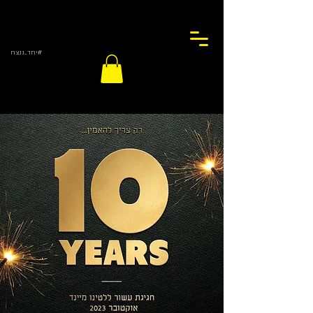
#יחד_ננצח