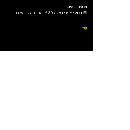
פרטים יבשים:
📅 
מתי:
 ימי שני בשעה 19:30, החל ממועד האיבנט
עוד
שיתוף