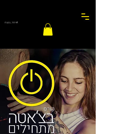
#יחד_ננצח