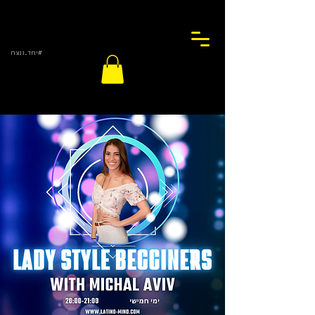
#יחד_ננצח