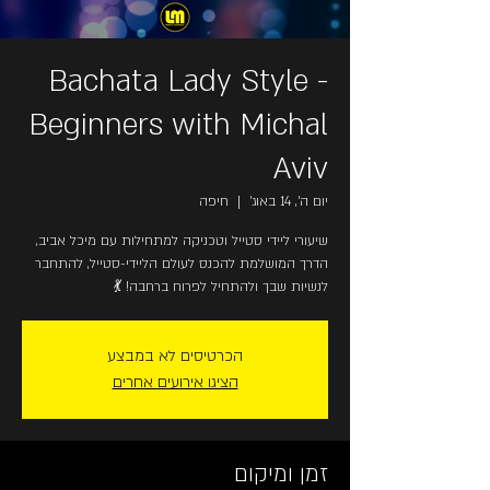
Bachata Lady Style -
Beginners with Michal
Aviv
יום ה׳, 14 באוג׳
  |  
חיפה
שיעורי ליידי סטייל וטכניקה למתחילות עם מיכל אביב,
הדרך המושלמת להכנס לעולם הליידי-סטייל, להתחבר
לנשיות שבך ולהתחיל לפרוח ברחבה! 💃
הכרטיסים לא במבצע
הציגו אירועים אחרים
זמן ומיקום