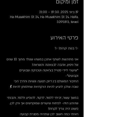
זמן ומיקום
19 ביוני 2025, 19:30 – 21:00
Ha-Musakhim St 24, Ha-Musakhim St 24, Haifa,
3295193, Israel
פרטי האירוע
✨ בנות יקרות! ✨
אני מתרגשת לשתף אתכן במשהו שנולד מתוך 10 שנים 
של ניסיון, אהבה לבצאטה והשראה!
*שיעורי ליידי סטייל בצ’אטה וטכניקה שבועיים 
וקבועים*- 
החיבור המושלם בין דיוק תנועה ונשיות והדרך הכי 
טובה שלכן להגיע להיות הרקדניות שחלמתן להיות 💃
במשך עשור, זכיתי ללמוד, לרקוד, להופיע וללמד, והבנתי 
שהרגע הזה- לפתוח שיעורים שמוקדשים אך ורק לכן, 
פשוט היה צריך לקרות!
ראיתי כמה חשוב לכן שתהיה מסגרת קבועה 