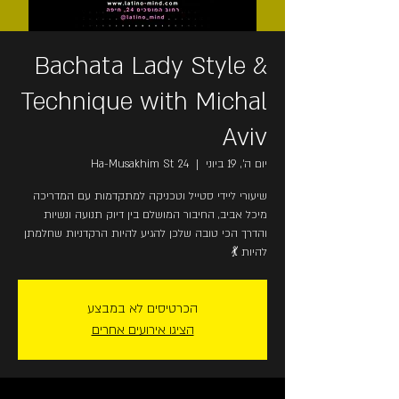
Bachata Lady Style &
Technique with Michal
Aviv
יום ה׳, 19 ביוני
  |  
Ha-Musakhim St 24
שיעורי ליידי סטייל וטכניקה למתקדמות עם המדריכה
מיכל אביב, החיבור המושלם בין דיוק תנועה ונשיות
והדרך הכי טובה שלכן להגיע להיות הרקדניות שחלמתן
להיות 💃
הכרטיסים לא במבצע
הציגו אירועים אחרים