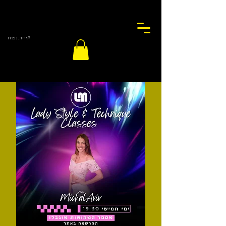
#יחד_ננצח