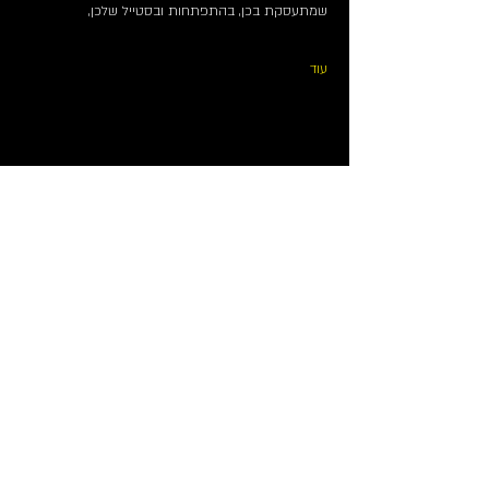
שמתעסקת בכן, בהתפתחות ובסטייל שלכן,
עוד
שיתוף