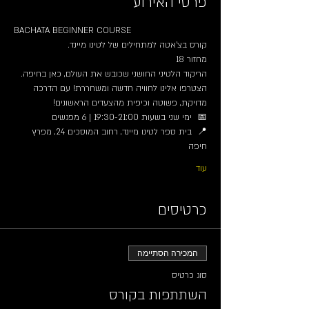
פרטי האירוע
BACHATA BEGINNER COURSE
קורס בצ'אטה למתחילים של לטינו מיינד.
מחזור 18
הריקוד הלטיני החושני שכובש את העולם, כאן בחיפה. 
הצטרפו אלינו לחוויה חדשה ומשחררת! עם הדרכה 
מדויקת, פשוטה וכיפית מהצעדים הראשונים!
📅  ימי שני בשעות 19:30-21:00 | 6 מפגשים
📍  בית ספר לטינו מיינד, רחוב המוסכים 24, מפרץ 
חיפה
עוד
כרטיסים
המכירה הסתיימה
סוג כרטיס
השתתפות בקורס