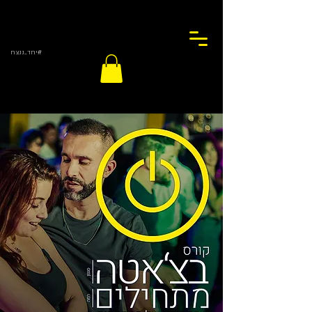
#יחד_ננצח