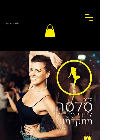
#יחד_ננצח