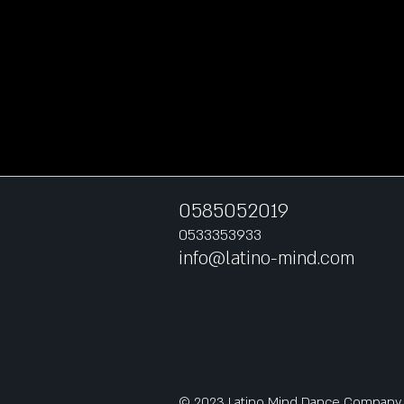
05850
52019
0533353933
info@latino-mind.com
© 2023 Latino Mind Dance Company