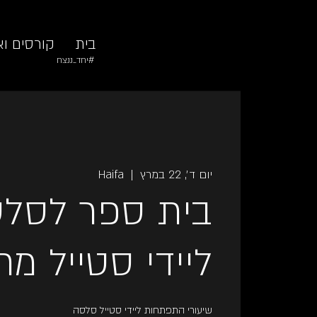
בית
קורסים וא
#יחד_ננצח
יום ד׳, 22 במרץ
  |  
Haifa
בית ספר לסלס
ליידי סטייל מ
שיעורי התפתחות ליידי סטייל סלסה