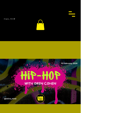
#יחד_ננצח