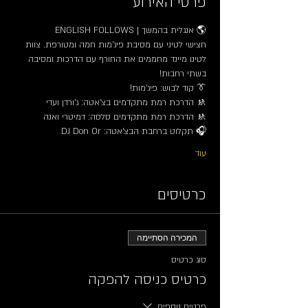
פרטי האירוע
🌎 אנגלית בהמשך | ENGLISH FOLLOWS
חצישי לטיני עם מסיבת פיג'מות חמה ומטורפת. צוות 
לטינו מיינד מחממים את החורף עם הדרכות ומסיבה 
בשתי רחבות!
👔 קוד לבוש: פיג'מות!
🚸 הדרכת רמת מתקדמים בצ'אטה: ג'ורדן ועדי
🚸 הדרכת רמת מתקדמים סלסה: דמיטרי ואנה
🎧 תקלוט ברחבת הבצ'אטה: DJ Don Or
עוד
כרטיסים
המכירה הסתיימה
סוג כרטיס
כרטיס כניסה להפקה
פרטים נוספים