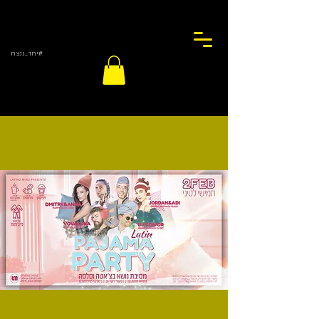
#יחד_ננצח