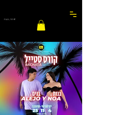
#יחד_ננצח