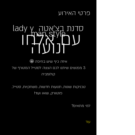
פרטי האירוע
סדנת בצ'אטה lady y 
עם אלחו 
man style
ונועה
איזה כיף שיש בחיפה 🤩
3 מפגשים שיתנו לכם הצצה לסטייל המטורף של 
קולומביה
טכניקות שונות, תנועות חדשות, משחקיות, סטייל, 
פוטוורק, שואו ועוד!
למי מתאים?
עוד