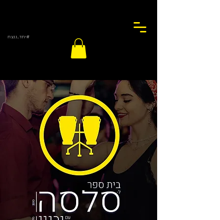
#יחד_ננצח