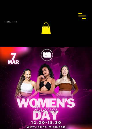
#יחד_ננצח