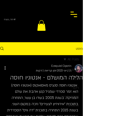
#יחד_ננצח
פוסט
All Posts
Ezequiel Ciporin
All Posts
14 ביוני 2023
זמן קריאה 1 דקות
הלילה המושלם - אנטוניו חוסה
השראה
 אנטוניו חוסה סנצ׳ס מאסואקוס (אנטוניו חוסה) 
ריקודי
הוא זמר ספרדי שמגיל קטן אהבת את עולם 
מוזיקה לטינית
המוזיקה. בשנת 2005 בעודו בן עשר, התחרה 
בתוכנית ״אירוויזיון לצעירים״ וזכה במקום השני. 
תרגומים
בשנת 2015 התחרה בתוכנית ״דה וויס״ הספרדית 