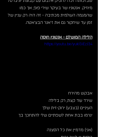
שבזכותה זכה להפיק אלבום עם קבוצת יוניברסל 
מיוזיק. אנטוניו שר בעיקר שירי פופ, אך כמו 
שהמגמה העולמית מכתיבה - זה היה רק עניין של 
זמן עד שיחקור גם את ז׳אנר הבצ׳אטה.
הלילה המושלם - אנטוניו חוסה
https://youtu.be/yukI3iEzJ34
אבקש מהירח
שירד עוד קצת, רק בלילה
העיניים (בצבע) ירוק-זית שלך 
יגרמו בבת אחת לשפתיים שלי להתחכך בך
(אני) מדמיין את כל הסצנה 