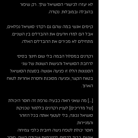
לא יעזרו לכישורי הסושיאל שלך. רק שיפור 
בהובלה ובמובלות. נקודה.
קיימים אנשי במה שהם גם רקדני סושיאל נפלאים, 
אבל הם למדו ויודעים את ההבדלים בין השניים. 
מתחילים לא מכירים את ההבדלים האלה.
רקדנים במסלול הבמה בלי שום חינוך בסיסי 
לרחבת הסושיאל והגישות השונות של שני 
הסגנונות הללו זו פגיעה אנושה בסצנת הסושיאל 
בטווח הקצר, ופגיעה מסוכנת וחסרת אחריות לטווח 
הארוך.
[...] מה שאני רואה כבעיה גורפת זה חוסר היכולת 
[של מדריכים] לעניין רקדנים בללמוד טכניקת 
סושיאל נכונה, בלי לעטוף אותה בכל הזוהר 
והמניירות.
חוסר יכולת לטפח גישה חיובית כלפי צמיחה 
איטית, כבוד לבסיס, לחזרתיות ועבודה קשה. חוסר 