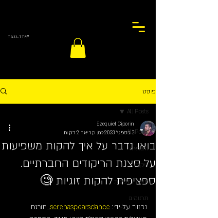
#יחד_ננצח
פוסט
All Posts
Ezequiel Ciporin
All Posts
3 בספט׳ 2023
זמן קריאה 2 דקות
בואו נדבר על איך להקות משפיעות
השראה
על סצנת הריקודים החברתיים.
ריקודי
ספציפית להקות זוגיות 🧐
מוזיקה לטינית
תרגומים
נכתב על-ידי: 
serenaspearsdance
. 
תורגם 